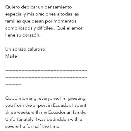
Quiero dedicar un pensamiento 
especial y mis oraciones a todas las 
familias que pasan por momentos 
complicados y difíciles . Qué el amor 
llene su corazón. 
Un abrazo caluroso,
Maife
--------------------------------------------------------
--------------------------------------------------------
-----------
Good morning, everyone. I’m greeting 
you from the airport in Ecuador. I spent 
three weeks with my Ecuadorian family. 
Unfortunately, I was bedridden with a 
severe flu for half the time. 