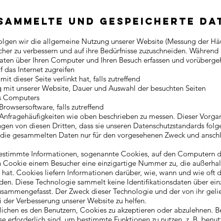
sammelte und gespeicherte Da
olgen wir die allgemeine Nutzung unserer Website (Messung der Häu
cher zu verbessern und auf ihre Bedürfnisse zuzuschneiden. Während 
aten über Ihren Computer und Ihren Besuch erfassen und vorüberge
 das Internet zugreifen
it dieser Seite verlinkt hat, falls zutreffend
g mit unserer Website, Dauer und Auswahl der besuchten Seiten
res Computers
rowsersoftware, falls zutreffend
 Anfragehäufigkeiten wie oben beschrieben zu messen. Dieser Vorgan
angen von diesen Dritten, dass sie unseren Datenschutzstandards folg
 die gesammelten Daten nur für den vorgesehenen Zweck und ansch
estimmte Informationen, sogenannte Cookies, auf den Computern d
n Cookie einem Besucher eine einzigartige Nummer zu, die außerha
at. Cookies liefern Informationen darüber, wie, wann und wie oft d
en. Diese Technologie sammelt keine Identifikationsdaten über ein
sammengefasst. Der Zweck dieser Technologie und der von ihr gelie
i der Verbesserung unserer Website zu helfen.
ichen es den Benutzern, Cookies zu akzeptieren oder abzulehnen. B
 erforderlich sind, um bestimmte Funktionen zu nutzen, z. B. benutz